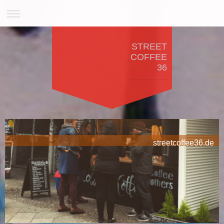
STREET
COFFEE
36
streetcoffee36.de